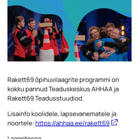
Rakett69 õpihuvilaagrite programmi on
kokku pannud Teaduskeskus AHHAA ja
Rakett69 Teadusstuudiod.
Lisainfo koolidele, lapsevanematele ja
noortele:
https://ahhaa.ee/rakett69
Laagritesse