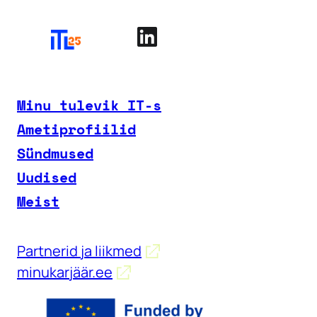
Minu tulevik IT-s
Ametiprofiilid
Sündmused
Uudised
Meist
Partnerid ja liikmed
minukarjäär.ee