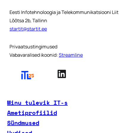
Eesti Infotehnoloogia ja Telekommunikatsiooni Liit
Lõõtsa 2b, Tallinn
startit@startit.ee
Privaatsustingimused
Vabavaralised ikoonid:
Streamline
Minu tulevik IT-s
Ametiprofiilid
Sündmused
Uudised