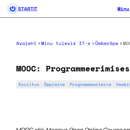
Minu
STARTIT
Avaleht
Minu tulevik IT-s
Ümberõpe
MOOC: Programmeerimises
Koolitus
Õppimine
Programmeerimine
Veebi
MOOC ehk
Massive Open Online Course
on