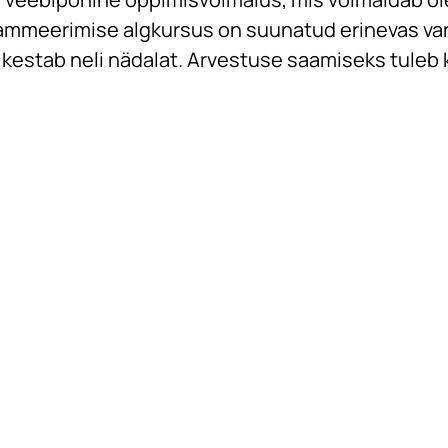
grammeerimise algkursus on suunatud erinevas va
estab neli nädalat. Arvestuse saamiseks tuleb