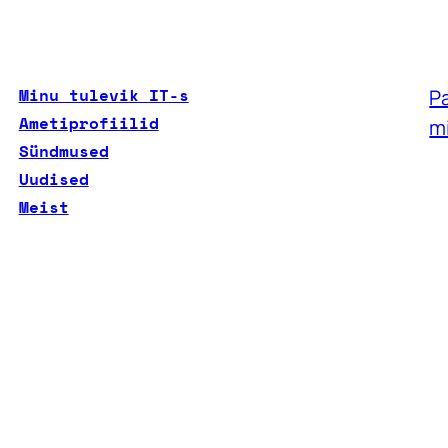
Minu tulevik IT-s
Pa
Ametiprofiilid
m
Sündmused
Uudised
Meist