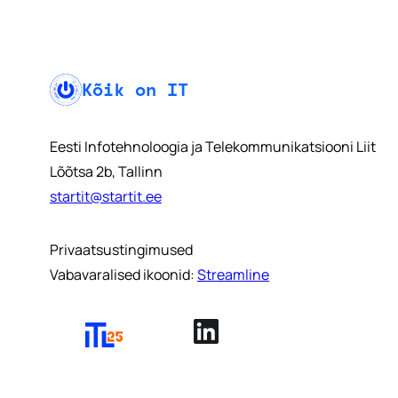
Kõik on IT
Eesti Infotehnoloogia ja Telekommunikatsiooni Liit
Lõõtsa 2b, Tallinn
startit@startit.ee
Privaatsustingimused
Vabavaralised ikoonid:
Streamline