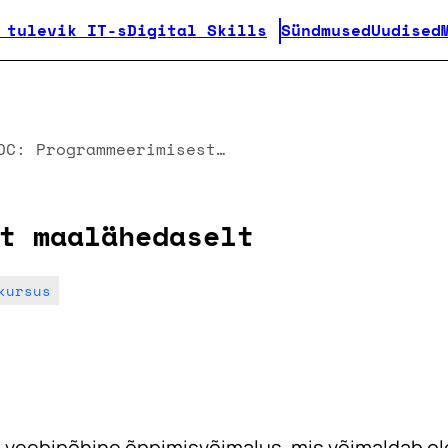
 tulevik IT-s
Digital Skills
Sündmused
Uudised
MOOC: Programmeerimisest maalähedaselt
t maalähedaselt
kursus
 veebipõhine õppimisvõimalus, mis võimaldab ol