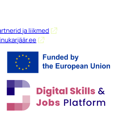
rtnerid ja liikmed
inukarjäär.ee