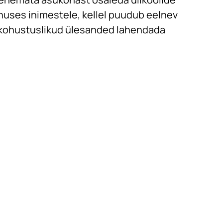
nuses inimestele, kellel puudub eelnev
 kohustuslikud ülesanded lahendada