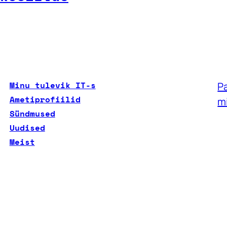
Minu tulevik IT-s
Pa
Ametiprofiilid
m
Sündmused
Uudised
Meist