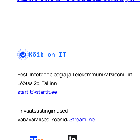
Kõik on IT
Eesti Infotehnoloogia ja Telekommunikatsiooni Liit
Lõõtsa 2b, Tallinn
startit@startit.ee
Privaatsustingimused
Vabavaralised ikoonid:
Streamline