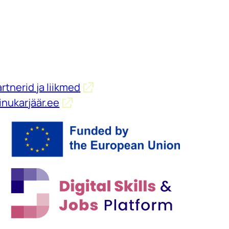
rtnerid ja liikmed
inukarjäär.ee