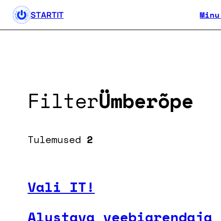
Minu
STARTIT
Filter
Ümberõpe
Tulemused
2
Vali IT!
Alustava veebiarendaja 