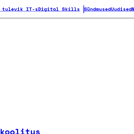
 tulevik IT-s
Digital Skills
Sündmused
Uudised
koolitus