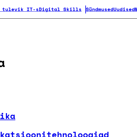
 tulevik IT-s
Digital Skills
Sündmused
Uudised
a
ika
katsiooni­tehnoloogiad