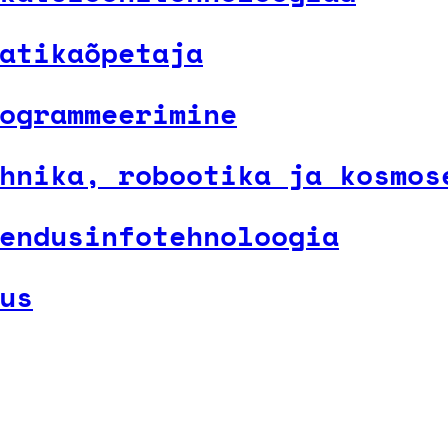
atikaõpetaja
ogrammeerimine
hnika, robootika ja kosmos
endusinfotehnoloogia
us