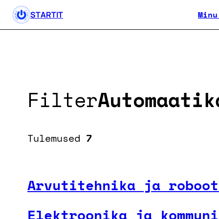
Minu
STARTIT
Filter
Automaatik
Tulemused
7
Arvutitehnika ja roboot
Elektroonika ja kommuni