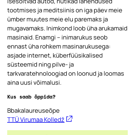
isesõitvad autod, nutikad lahendused
tootmises ja meditsiinis on iga päev meie
ümber muutes meie elu paremaks ja
mugavamaks. Inimkond loob üha arukamaid
masinaid. Enamgi – inimarukus seob
ennast üha rohkem masinarukusega:
asjade internet, küberfüüsikalised
süsteemid ning pilve- ja
tarkvaratehnoloogiad on loonud ja loomas
aina uusi võimalusi.
Kus saab õppida?
Bbakalaureuseõpe
TTÜ Virumaa Kolledž