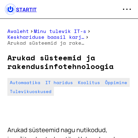
STARTIT
Avaleht
Minu tulevik IT-s
Keskhariduse baasil karjäärisuunad
Arukad süsteemid ja rakendusinfotehnoloogia
Arukad süsteemid ja
rakendusinfotehnoloogia
Automaatika
IT haridus
Koolitus
Õppimine
Tulevikuoskused
Arukad süsteemid nagu nutikodud,