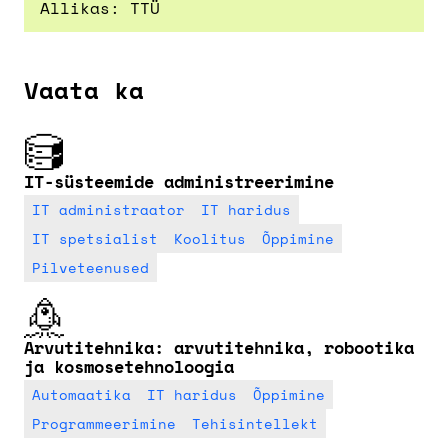
Allikas: TTÜ
Vaata ka
IT-süsteemide administreerimine
IT administraator
IT haridus
IT spetsialist
Koolitus
Õppimine
Pilveteenused
Arvutitehnika: arvutitehnika, robootika
ja kosmosetehnoloogia
Automaatika
IT haridus
Õppimine
Programmeerimine
Tehisintellekt