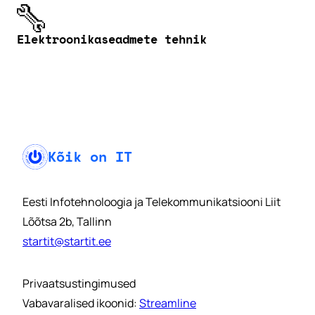
Elektroonikaseadmete tehnik
Kõik on IT
Eesti Infotehnoloogia ja Telekommunikatsiooni Liit
Lõõtsa 2b, Tallinn
startit@startit.ee
Privaatsustingimused
Vabavaralised ikoonid:
Streamline