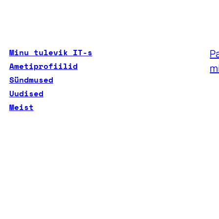
Minu tulevik IT-s
Pa
Ametiprofiilid
m
Sündmused
Uudised
Meist