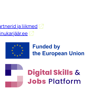
rtnerid ja liikmed
inukarjäär.ee