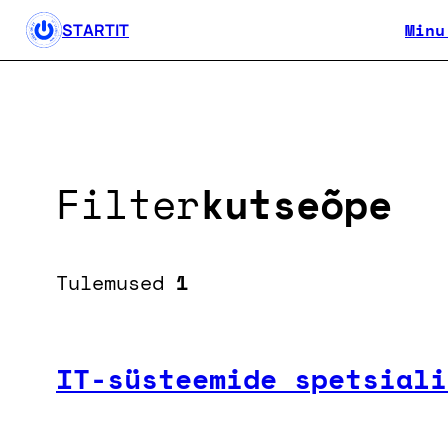
Minu
STARTIT
Filter
kutseõpe
Tulemused
1
IT-süsteemide spetsiali