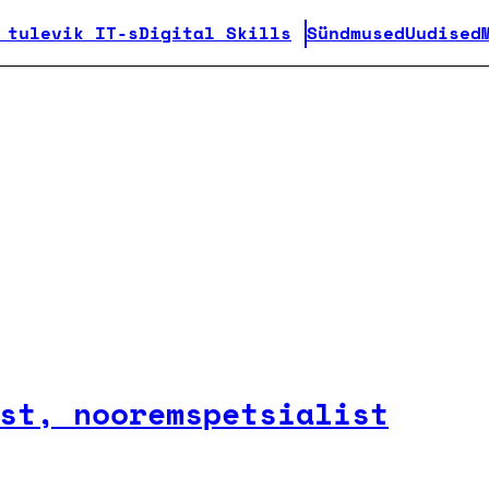
 tulevik IT-s
Digital Skills
Sündmused
Uudised
st, nooremspetsialist