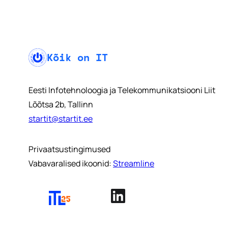
Kõik on IT
Eesti Infotehnoloogia ja Telekommunikatsiooni Liit
Lõõtsa 2b, Tallinn
startit@startit.ee
Privaatsustingimused
Vabavaralised ikoonid:
Streamline